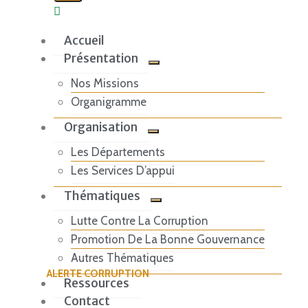
Accueil
Présentation
Nos Missions
Organigramme
Organisation
Les Départements
Les Services D’appui
Thématiques
Lutte Contre La Corruption
Promotion De La Bonne Gouvernance
Autres Thématiques
ALERTE CORRUPTION
Ressources
Impliquez-vous en
Contact