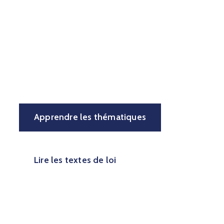
"Comprendre la
corruption, c'est
déjà la combattre."
Apprendre les thématiques
Lire les textes de loi