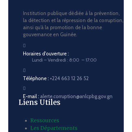
Institution publique dédiée à la prévention,
la détection et la répression de la corruption,
ainsi qu’à la promotion de la bonne
gouvernance en Guinée.
Horaires d'ouverture :
Lundi – Vendredi : 8:00 – 17:00
Téléphone :
+224 663 12 26 52
E-mail :
alerte.corruption@anlcpbg.gov.gn
Liens Utiles
Ressources
Les Départements