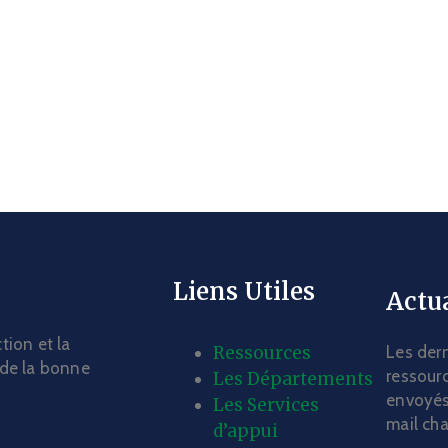
Liens Utiles
Actua
tion et la
Ressources
Les dern
 de la bonne
ressourc
Les Départements
envoyés
Les Services
mail ch
d’appui