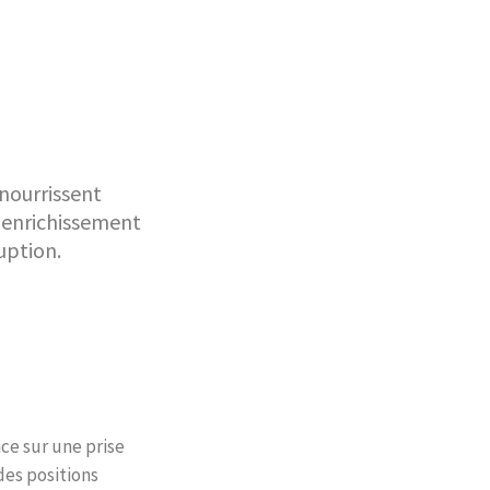
 nourrissent
 enrichissement
uption.
nce sur une prise
des positions