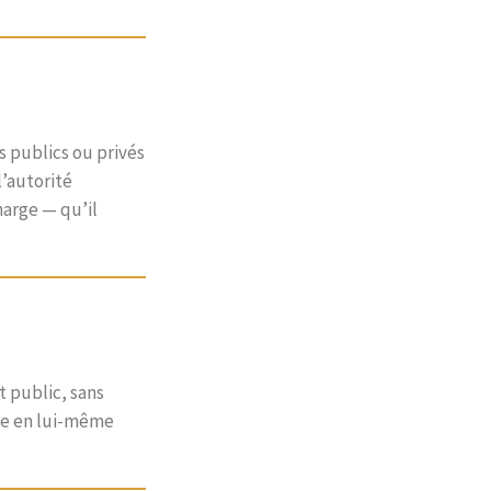
s publics ou privés
l’autorité
harge — qu’il
t public, sans
tue en lui-même