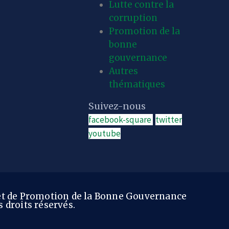
Lutte contre la
corruption
Promotion de la
bonne
gouvernance
Autres
thématiques
Suivez-nous
facebook-square
twitter
youtube
 et de Promotion de la Bonne Gouvernance
 droits réservés.