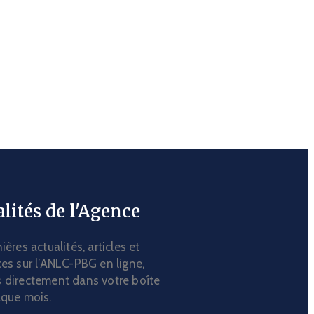
lités de l'Agence
ières actualités, articles et
es sur l’ANLC-PBG en ligne,
 directement dans votre boîte
aque mois.