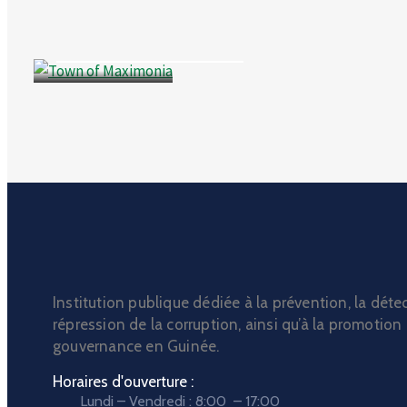
Culture
,
Events
Town of Maximonia
Institution publique dédiée à la prévention, la détec
répression de la corruption, ainsi qu’à la promotion
gouvernance en Guinée.
Horaires d'ouverture :
Lundi – Vendredi : 8:00 – 17:00