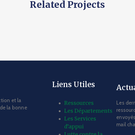
Related Projects
Liens Utiles
Actua
tion et la
Ressources
Les dern
 de la bonne
ressourc
Les Départements
envoyés
Les Services
mail ch
d’appui
Lutte contre la