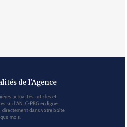
lités de l'Agence
ières actualités, articles et
es sur l’ANLC-PBG en ligne,
 directement dans votre boîte
aque mois.