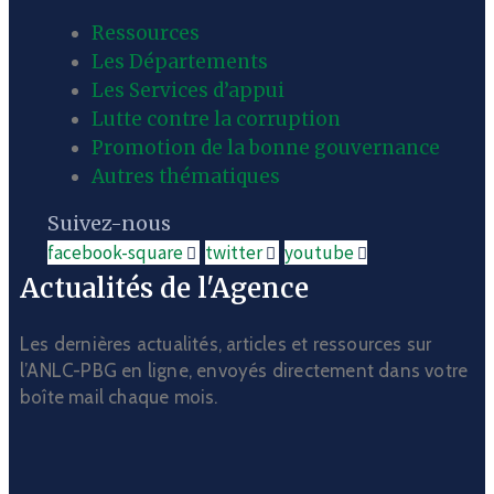
Ressources
Les Départements
Les Services d’appui
Lutte contre la corruption
Promotion de la bonne gouvernance
Autres thématiques
Suivez-nous
facebook-square
twitter
youtube
Actualités de l'Agence
Les dernières actualités, articles et ressources sur
l’ANLC-PBG en ligne, envoyés directement dans votre
boîte mail chaque mois.