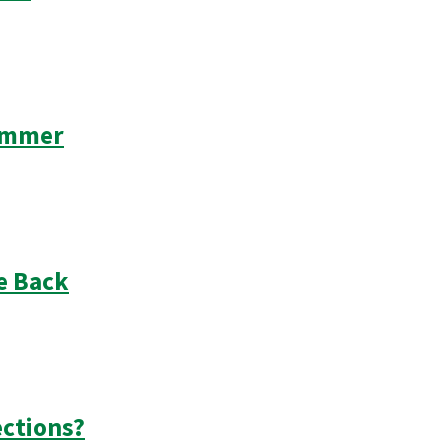
Summer
e Back
ections?