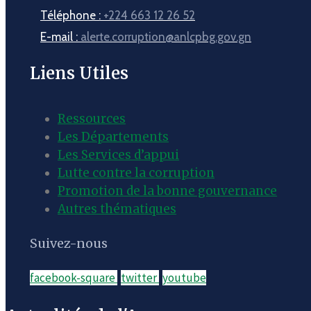
Téléphone :
+224 663 12 26 52
E-mail :
alerte.corruption@anlcpbg.gov.gn
Liens Utiles
Ressources
Les Départements
Les Services d’appui
Lutte contre la corruption
Promotion de la bonne gouvernance
Autres thématiques
Suivez-nous
facebook-square
twitter
youtube