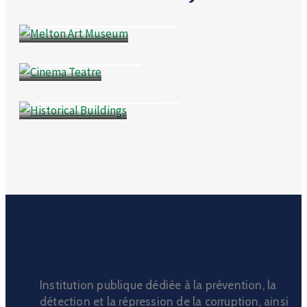
Business
,
Goverment
Melton Art Museum
Business
Cinema Teatre
Business
,
Culture
Historical Buildings
Institution publique dédiée à la prévention, la
détection et la répression de la corruption, ainsi