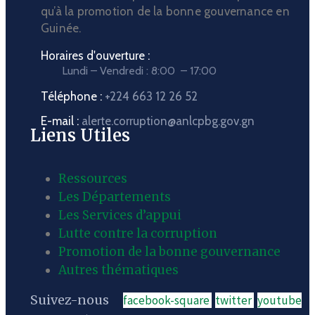
qu’à la promotion de la bonne gouvernance en
Guinée.
Horaires d'ouverture :
Lundi – Vendredi : 8:00 – 17:00
Téléphone :
+224 663 12 26 52
E-mail :
alerte.corruption@anlcpbg.gov.gn
Liens Utiles
Ressources
Les Départements
Les Services d’appui
Lutte contre la corruption
Promotion de la bonne gouvernance
Autres thématiques
Suivez-nous
facebook-square
twitter
youtube