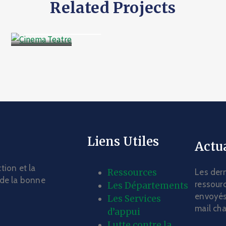
Related Projects
Business
Cinema Teatre
Liens Utiles
Actua
tion et la
Ressources
Les dern
 de la bonne
ressourc
Les Départements
envoyés
Les Services
mail ch
d’appui
Lutte contre la