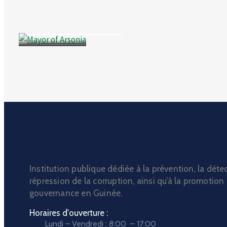
Business
Mayor of Arsonia
Institution publique dédiée à la prévention, la détec
répression de la corruption, ainsi qu’à la promotion
gouvernance en Guinée.
Horaires d'ouverture :
Lundi – Vendredi : 8:00 – 17:00