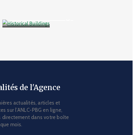
Business
,
Culture
Historical Buildings
lités de l'Agence
ières actualités, articles et
es sur l’ANLC-PBG en ligne,
 directement dans votre boîte
aque mois.