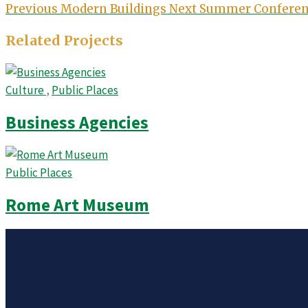
Previous
Modern Buildings
Next
Summer Conferen
Related Projects
Culture
,
Public Places
Business Agencies
Public Places
Rome Art Museum